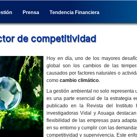
stión
Prensa
Tendencia Financiera
Comunicados de prensa
Consejos Financieros
Actividades
Reporte de Sostenibilidad
Productos y servicios
Columna de opinión
Social
Glosario Bancario
Nuestra posición
Cultural
Historia
ctor de competitividad
Hoy en día, uno de los mayores desafí
global son los cambios de las tempera
causados por factores naturales o activ
como
cambio climático
.
La gestión ambiental no solo representa 
es una parte esencial de la estrategia e
publicado en la Revista del Instituto 
investigadoras Vidal y Asuaga destacan 
flexibilidad de las empresas para adapt
en su entorno y cumplir con las demanda
competitividad y supervivencia. Este enf