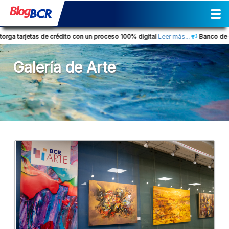
Inicio
Sostenibilidad
Gestión
Prensa
Tendencia Financiera
Actividades
Reporte de Sostenibilidad
Social
Cultural
Historia
Comunicados de prensa
Columna de opinión
Nuestra posición
Consejos Financieros
Productos y servicios
Glosario Bancario
jetas de crédito con un proceso 100% digital
Leer más...
Banco de Costa Ric
Galería de Arte