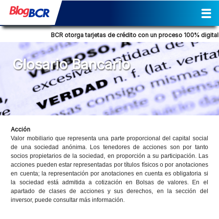
Inicio
Sostenibilidad
Gestión
Prensa
Tendencia Financiera
Actividades
Reporte de Sostenibilidad
Social
Cultural
Historia
Comunicados de prensa
Columna de opinión
Nuestra posición
Consejos Financieros
Productos y servicios
Glosario Bancario
BCR otorga tarjetas de crédito con un proceso 100% digital
L
Glosario Bancario
Acción
Valor mobiliario que representa una parte proporcional del capital social
de una sociedad anónima. Los tenedores de acciones son por tanto
socios propietarios de la sociedad, en proporción a su participación. Las
acciones pueden estar representadas por títulos físicos o por anotaciones
en cuenta; la representación por anotaciones en cuenta es obligatoria si
la sociedad está admitida a cotización en Bolsas de valores. En el
apartado de clases de acciones y sus derechos, en la sección del
inversor, puede consultar más información.