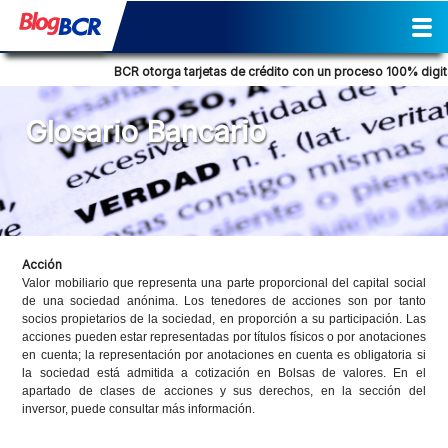
Inicio
Sostenibilidad
Gestión
Prensa
Tendencia Financiera
Actividades
Reporte de Sostenibilidad
Social
Cultural
Historia
Comunicados de prensa
Columna de opinión
Nuestra posición
Consejos Financieros
Productos y servicios
Glosario Bancario
BCR otorga tarjetas de crédito con un proceso 100% digita
Glosario Bancario
Acción
Valor mobiliario que representa una parte proporcional del capital social
de una sociedad anónima. Los tenedores de acciones son por tanto
socios propietarios de la sociedad, en proporción a su participación. Las
acciones pueden estar representadas por títulos físicos o por anotaciones
en cuenta; la representación por anotaciones en cuenta es obligatoria si
la sociedad está admitida a cotización en Bolsas de valores. En el
apartado de clases de acciones y sus derechos, en la sección del
inversor, puede consultar más información.