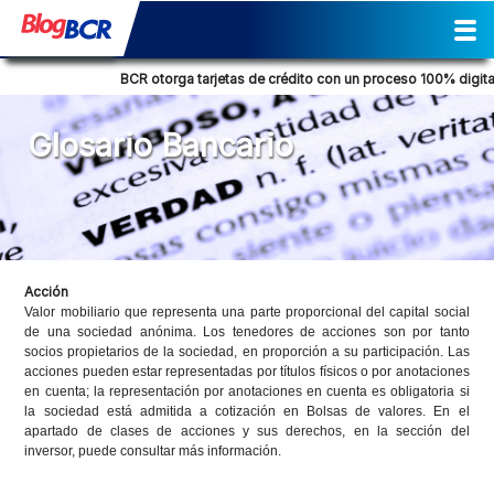
Inicio
Sostenibilidad
Gestión
Prensa
Tendencia Financiera
Actividades
Reporte de Sostenibilidad
Social
Cultural
Historia
Comunicados de prensa
Columna de opinión
Nuestra posición
Consejos Financieros
Productos y servicios
Glosario Bancario
BCR otorga tarjetas de crédito con un proceso 100% digital
Glosario Bancario
Acción
Valor mobiliario que representa una parte proporcional del capital social
de una sociedad anónima. Los tenedores de acciones son por tanto
socios propietarios de la sociedad, en proporción a su participación. Las
acciones pueden estar representadas por títulos físicos o por anotaciones
en cuenta; la representación por anotaciones en cuenta es obligatoria si
la sociedad está admitida a cotización en Bolsas de valores. En el
apartado de clases de acciones y sus derechos, en la sección del
inversor, puede consultar más información.