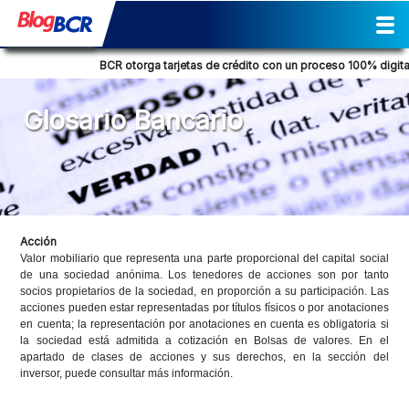
Inicio
Sostenibilidad
Gestión
Prensa
Tendencia Financiera
Actividades
Reporte de Sostenibilidad
Social
Cultural
Historia
Comunicados de prensa
Columna de opinión
Nuestra posición
Consejos Financieros
Productos y servicios
Glosario Bancario
BCR otorga tarjetas de crédito con un proceso 100% digital
Glosario Bancario
Acción
Valor mobiliario que representa una parte proporcional del capital social
de una sociedad anónima. Los tenedores de acciones son por tanto
socios propietarios de la sociedad, en proporción a su participación. Las
acciones pueden estar representadas por títulos físicos o por anotaciones
en cuenta; la representación por anotaciones en cuenta es obligatoria si
la sociedad está admitida a cotización en Bolsas de valores. En el
apartado de clases de acciones y sus derechos, en la sección del
inversor, puede consultar más información.