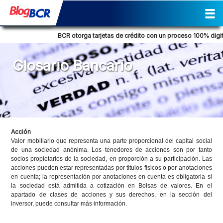
Inicio
Sostenibilidad
Gestión
Prensa
Tendencia Financiera
Actividades
Reporte de Sostenibilidad
Social
Cultural
Historia
Comunicados de prensa
Columna de opinión
Nuestra posición
Consejos Financieros
Productos y servicios
Glosario Bancario
BCR otorga tarjetas de crédito con un proceso 100% digita
Glosario Bancario
Acción
Valor mobiliario que representa una parte proporcional del capital social
de una sociedad anónima. Los tenedores de acciones son por tanto
socios propietarios de la sociedad, en proporción a su participación. Las
acciones pueden estar representadas por títulos físicos o por anotaciones
en cuenta; la representación por anotaciones en cuenta es obligatoria si
la sociedad está admitida a cotización en Bolsas de valores. En el
apartado de clases de acciones y sus derechos, en la sección del
inversor, puede consultar más información.