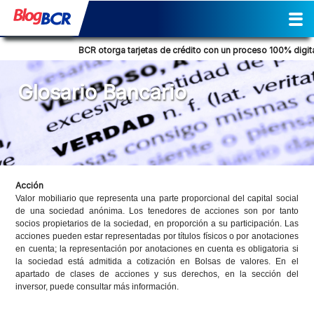
Inicio
Sostenibilidad
Gestión
Prensa
Tendencia Financiera
Actividades
Reporte de Sostenibilidad
Social
Cultural
Historia
Comunicados de prensa
Columna de opinión
Nuestra posición
Consejos Financieros
Productos y servicios
Glosario Bancario
BCR otorga tarjetas de crédito con un proceso 100% digital
Glosario Bancario
Acción
Valor mobiliario que representa una parte proporcional del capital social
de una sociedad anónima. Los tenedores de acciones son por tanto
socios propietarios de la sociedad, en proporción a su participación. Las
acciones pueden estar representadas por títulos físicos o por anotaciones
en cuenta; la representación por anotaciones en cuenta es obligatoria si
la sociedad está admitida a cotización en Bolsas de valores. En el
apartado de clases de acciones y sus derechos, en la sección del
inversor, puede consultar más información.