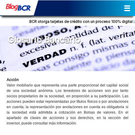
Inicio
Sostenibilidad
Gestión
Prensa
Tendencia Financiera
Actividades
Reporte de Sostenibilidad
Social
Cultural
Historia
Comunicados de prensa
Columna de opinión
Nuestra posición
Consejos Financieros
Productos y servicios
Glosario Bancario
BCR otorga tarjetas de crédito con un proceso 100% digital
Le
Glosario Bancario
Acción
Valor mobiliario que representa una parte proporcional del capital social
de una sociedad anónima. Los tenedores de acciones son por tanto
socios propietarios de la sociedad, en proporción a su participación. Las
acciones pueden estar representadas por títulos físicos o por anotaciones
en cuenta; la representación por anotaciones en cuenta es obligatoria si
la sociedad está admitida a cotización en Bolsas de valores. En el
apartado de clases de acciones y sus derechos, en la sección del
inversor, puede consultar más información.