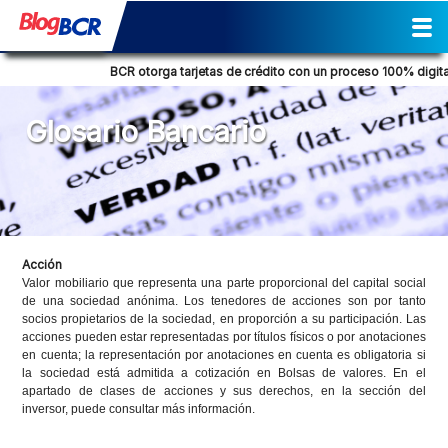
Inicio
Sostenibilidad
Gestión
Prensa
Tendencia Financiera
Actividades
Reporte de Sostenibilidad
Social
Cultural
Historia
Comunicados de prensa
Columna de opinión
Nuestra posición
Consejos Financieros
Productos y servicios
Glosario Bancario
BCR otorga tarjetas de crédito con un proceso 100% digital
Glosario Bancario
Acción
Valor mobiliario que representa una parte proporcional del capital social
de una sociedad anónima. Los tenedores de acciones son por tanto
socios propietarios de la sociedad, en proporción a su participación. Las
acciones pueden estar representadas por títulos físicos o por anotaciones
en cuenta; la representación por anotaciones en cuenta es obligatoria si
la sociedad está admitida a cotización en Bolsas de valores. En el
apartado de clases de acciones y sus derechos, en la sección del
inversor, puede consultar más información.