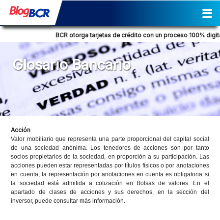
Inicio
Sostenibilidad
Gestión
Prensa
Tendencia Financiera
Actividades
Reporte de Sostenibilidad
Social
Cultural
Historia
Comunicados de prensa
Columna de opinión
Nuestra posición
Consejos Financieros
Productos y servicios
Glosario Bancario
BCR otorga tarjetas de crédito con un proceso 100% digital
Glosario Bancario
Acción
Valor mobiliario que representa una parte proporcional del capital social
de una sociedad anónima. Los tenedores de acciones son por tanto
socios propietarios de la sociedad, en proporción a su participación. Las
acciones pueden estar representadas por títulos físicos o por anotaciones
en cuenta; la representación por anotaciones en cuenta es obligatoria si
la sociedad está admitida a cotización en Bolsas de valores. En el
apartado de clases de acciones y sus derechos, en la sección del
inversor, puede consultar más información.