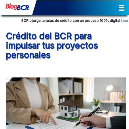
Inicio
Sostenibilidad
Gestión
Prensa
Tendencia Financiera
Actividades
Reporte de Sostenibilidad
Social
Cultural
Historia
Comunicados de prensa
Columna de opinión
Nuestra posición
Consejos Financieros
Productos y servicios
Glosario Bancario
BCR otorga tarjetas de crédito con un proceso 100% digital
Leer má
Crédito del BCR para
impulsar tus proyectos
personales