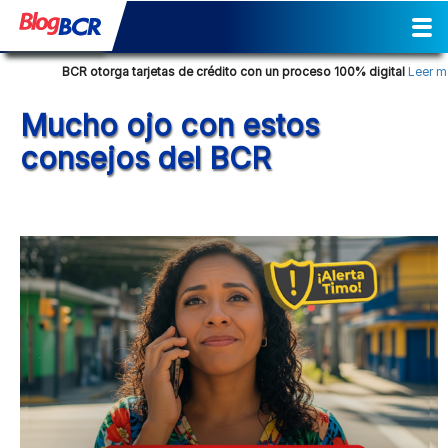
Inicio
Sostenibilidad
Gestión
Prensa
Tendencia Financiera
Actividades
Reporte de Sostenibilidad
Social
Cultural
Historia
Comunicados de prensa
Columna de opinión
Nuestra posición
Consejos Financieros
Productos y servicios
Glosario Bancario
BCR otorga tarjetas de crédito con un proceso 100% digital
Leer más..
Mucho ojo con estos
consejos del BCR