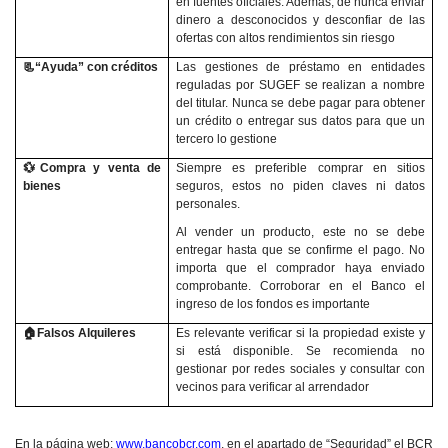
en fuentes oficiales. Además, de nunca enviar
dinero a desconocidos y desconfiar de las
ofertas con altos rendimientos sin riesgo
📃
“Ayuda” con créditos
Las gestiones de préstamo en entidades
reguladas por SUGEF se realizan a nombre
del titular. Nunca se debe pagar para obtener
un crédito o entregar sus datos para que un
tercero lo gestione
💱
Compra y venta de
Siempre es preferible comprar en sitios
bienes
seguros, estos no piden claves ni datos
personales.
Al vender un producto, este no se debe
entregar hasta que se confirme el pago. No
importa que el comprador haya enviado
comprobante. Corroborar en el Banco el
ingreso de los fondos es importante
🏠
Falsos Alquileres
Es relevante verificar si la propiedad existe y
si está disponible. Se recomienda no
gestionar por redes sociales y consultar con
vecinos para verificar al arrendador
En la página web:
www.bancobcr.com
, en el apartado de “Seguridad” el BCR