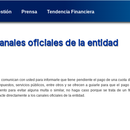
stión
Prensa
Tendencia Financiera
Comunicados de prensa
Consejos Financieros
Actividades
Reporte de Sostenibilidad
Productos y servicios
Columna de opinión
Social
Glosario Bancario
Nuestra posición
Cultural
Historia
nales oficiales de la entidad
e comunican con usted para informarle que tiene pendiente el pago de una cuota d
mpuestos, servicios públicos, entre otros y se ofrecen a guiarle para que el pago
nto para evitar alguna multa o similar, no haga caso porque se trata de un 
cte directamente a los canales oficiales de la entidad.