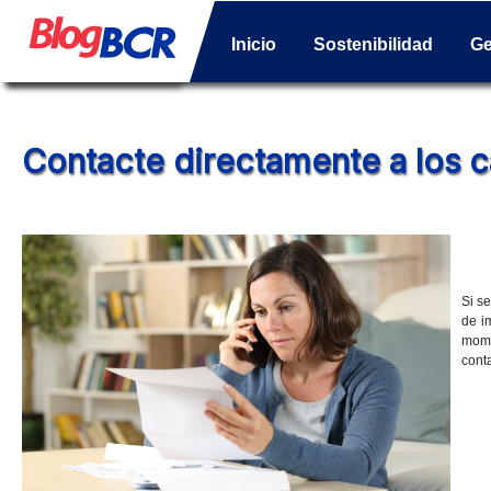
Inicio
Sostenibilidad
Ge
Contacte directamente a los ca
Si s
de i
mome
conta