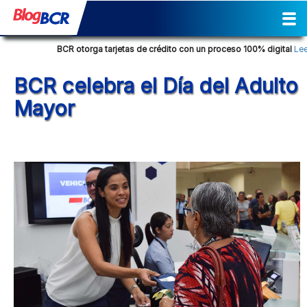
Inicio
Sostenibilidad
Gestión
Prensa
Tendencia Financiera
Actividades
Reporte de Sostenibilidad
Social
Cultural
Historia
Comunicados de prensa
Columna de opinión
Nuestra posición
Consejos Financieros
Productos y servicios
Glosario Bancario
BCR otorga tarjetas de crédito con un proceso 100% digital
Leer 
BCR celebra el Día del Adulto
Mayor